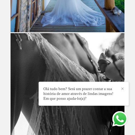
Olá tudo bem? Será um prazer contar a sua
✕
história de amor através de lindas imagens!
Em que posso ajuda-lo(a)?