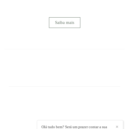
instante vivido intensamente. Para nós, registrar um
casamento vai muito além da técnica...
Saiba mais
FACEBOOK
PODEMOS REALIZAR SEU GRANDE
SONHO!
(73) 99802-4053 Vivo / (73)99929-8283 Vivo
Enviar mensagem
contato@sotterfotografia.com.br
Trancoso / BA
Olá tudo bem? Será um prazer contar a sua
✕