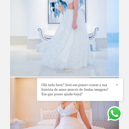
Olá tudo bem? Será um prazer contar a sua
✕
história de amor através de lindas imagens!
Em que posso ajuda-lo(a)?