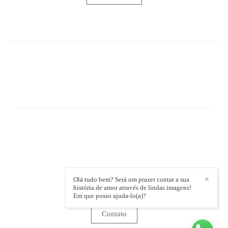
FACEBOOK
PODEMOS REALIZAR SEU GRANDE
SONHO!
(73) 99802-4053 Vivo / (73)99929-8283 Vivo
Enviar mensagem
contato@sotterfotografia.com.br
Trancoso / BA
Olá tudo bem? Será um prazer contar a sua
✕
história de amor através de lindas imagens!
Em que posso ajuda-lo(a)?
Contato