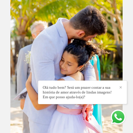
Olá tudo bem? Será um prazer contar a sua
✕
história de amor através de lindas imagens!
Em que posso ajuda-lo(a)?