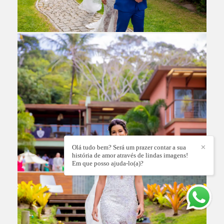
Olá tudo bem? Será um prazer contar a sua
✕
história de amor através de lindas imagens!
Em que posso ajuda-lo(a)?