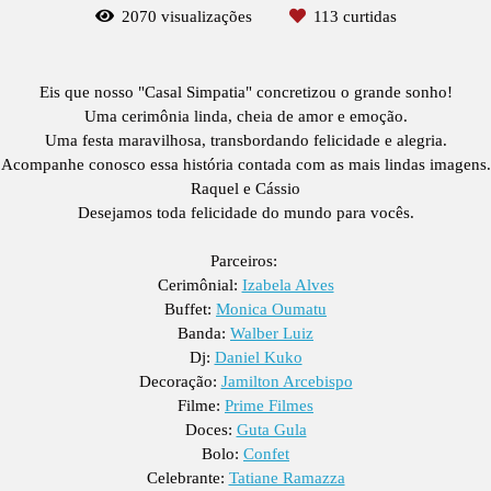
2070
visualizações
113
curtidas
Eis que nosso "Casal Simpatia" concretizou o grande sonho!
Uma cerimônia linda, cheia de amor e emoção.
Uma festa maravilhosa, transbordando felicidade e alegria.
Acompanhe conosco essa história contada com as mais lindas imagens.
Raquel e Cássio
Desejamos toda felicidade do mundo para vocês.
Parceiros:
Cerimônial:
Izabela Alves
Buffet:
Monica Oumatu
Banda:
Walber Luiz
Dj:
Daniel Kuko
Decoração:
Jamilton Arcebispo
Filme:
Prime Filmes
Doces:
Guta Gula
Bolo:
Confet
Celebrante:
Tatiane Ramazza